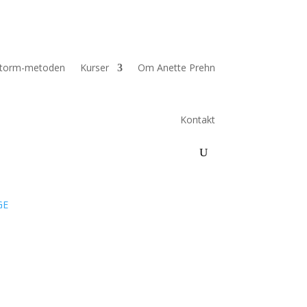
torm-metoden
Kurser
Om Anette Prehn
Kontakt
GE