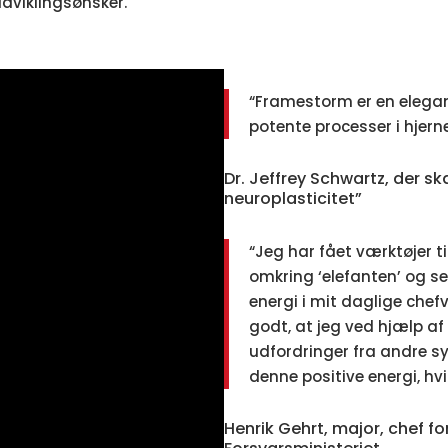
dviklingsønsker.
“Framestorm er en elegan
potente processer i hjern
Dr. Jeffrey Schwartz, der s
neuroplasticitet”
“Jeg har fået værktøjer t
omkring ‘elefanten’ og se
energi i mit daglige chef
godt, at jeg ved hjælp af
udfordringer fra andre sy
denne positive energi, hv
Henrik Gehrt, major, chef fo