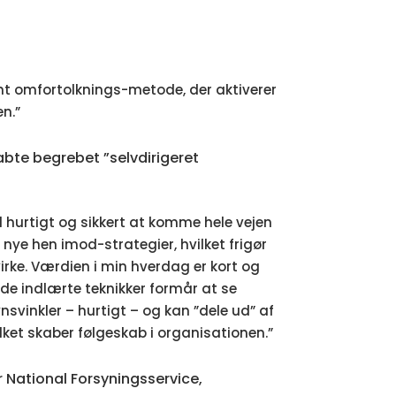
t omfortolknings-metode, der aktiverer
en.”
kabte begrebet ”selvdirigeret
il hurtigt og sikkert at komme hele vejen
 nye hen imod-strategier, hvilket frigør
virke. Værdien i min hverdag er kort og
 de indlærte teknikker formår at se
nsvinkler – hurtigt – og kan ”dele ud” af
ilket skaber følgeskab i organisationen.”
r National Forsyningsservice,