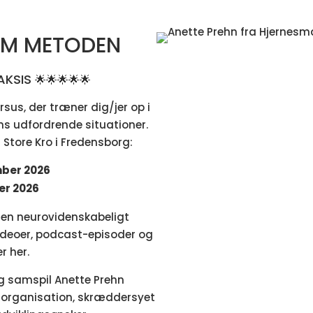
RM METODEN
AKSIS
🌟
🌟
🌟
🌟
🌟
us, der træner dig/jer op i
s udfordrende situationer.
Store Kro i Fredensborg:
mber 2026
ber 2026
den neurovidenskabeligt
deoer, podcast-episoder og
r her.
og samspil Anette Prehn
n organisation, skræddersyet