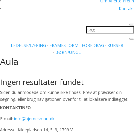
Om Anette Prehn
Kontakt
LEDELSE/LÆRING
·
FRAMESTORM
·
FOREDRAG
·
KURSER
·
BØRN/UNGE
Aula
Ingen resultater fundet
Siden du anmodede om kunne ikke findes. Prøv at præciser din
søgning, eller brug navigationen ovenfor til at lokalisere indlægget.
KONTAKTINFO
E-mail:
info@hjernesmart.dk
Adresse: Kildepladsen 14, 5. 3, 1799 V