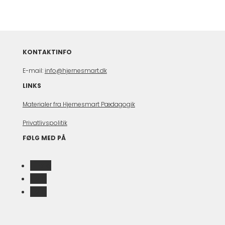
KONTAKTINFO
E-mail:
info@hjernesmart.dk
LINKS
Materialer fra Hjernesmart Pædagogik
Privatlivspolitik
FØLG MED PÅ
Følg
Følg
Følg