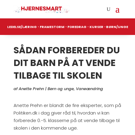
·
·
·
·
LEDELSE/LÆRING
FRAMESTORM
FOREDRAG
KURSER
BØRN/UNGE
SÅDAN FORBEREDER DU
DIT BARN PÅ AT VENDE
TILBAGE TIL SKOLEN
af
Anette Prehn
|
Børn og unge
,
Vaneændring
Anette Prehn er blandt de fire eksperter, som på
Politiken.dk i dag giver råd til, hvordan vi kan
forberede 0.-5. klasserne på at vende tilbage til
skolen i den kommende uge.