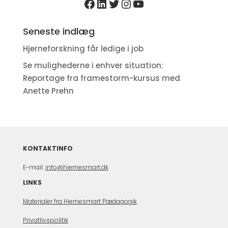
https://www.facebook
LinkedIn
Twitter
Instagram
YouTube
Seneste indlæg
Hjerneforskning får ledige i job
Se mulighederne i enhver situation:
Reportage fra framestorm-kursus med
Anette Prehn
KONTAKTINFO
E-mail:
info@hjernesmart.dk
LINKS
Materialer fra Hjernesmart Pædagogik
Privatlivspolitik