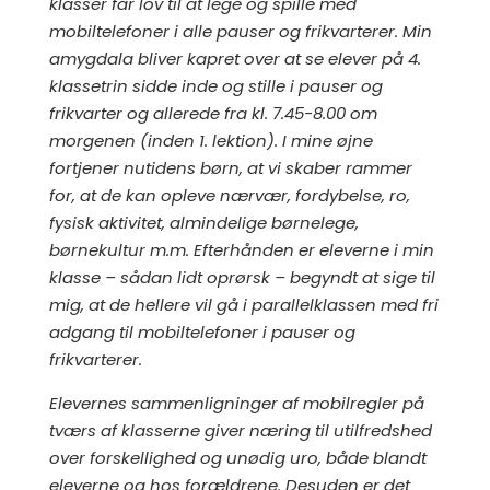
klasser får lov til at lege og spille med
mobiltelefoner i alle pauser og frikvarterer. Min
amygdala bliver kapret over at se elever på 4.
klassetrin sidde inde og stille i pauser og
frikvarter og allerede fra kl. 7.45-8.00 om
morgenen (inden 1. lektion). I mine øjne
fortjener nutidens børn, at vi skaber rammer
for, at de kan opleve nærvær, fordybelse, ro,
fysisk aktivitet, almindelige børnelege,
børnekultur m.m. Efterhånden er eleverne i min
klasse – sådan lidt oprørsk – begyndt at sige til
mig, at de hellere vil gå i parallelklassen med fri
adgang til mobiltelefoner i pauser og
frikvarterer.
Elevernes sammenligninger af mobilregler på
tværs af klasserne giver næring til utilfredshed
over forskellighed og unødig uro, både blandt
eleverne og hos forældrene. Desuden er det