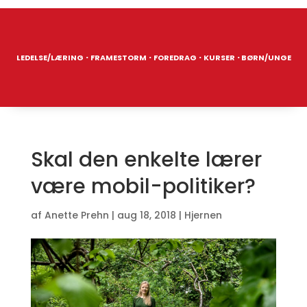
·
·
·
·
LEDELSE/LÆRING
FRAMESTORM
FOREDRAG
KURSER
BØRN/UNGE
Skal den enkelte lærer
være mobil-politiker?
af
Anette Prehn
|
aug 18, 2018
|
Hjernen