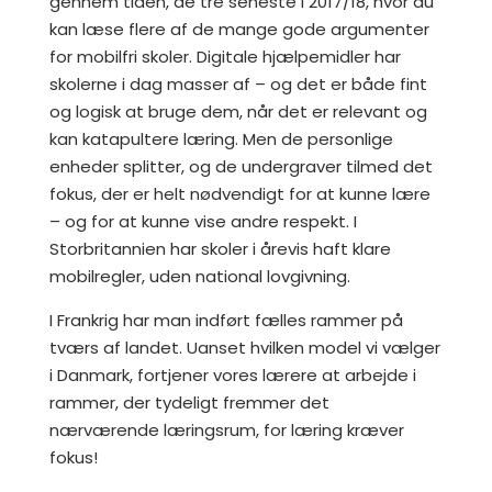
gennem tiden, de tre seneste i 2017/18, hvor du
kan læse flere af de mange gode argumenter
for mobilfri skoler. Digitale hjælpemidler har
skolerne i dag masser af – og det er både fint
og logisk at bruge dem, når det er relevant og
kan katapultere læring. Men de personlige
enheder splitter, og de undergraver tilmed det
fokus, der er helt nødvendigt for at kunne lære
– og for at kunne vise andre respekt. I
Storbritannien har skoler i årevis haft klare
mobilregler, uden national lovgivning.
I Frankrig har man indført fælles rammer på
tværs af landet. Uanset hvilken model vi vælger
i Danmark, fortjener vores lærere at arbejde i
rammer, der tydeligt fremmer det
nærværende læringsrum, for læring kræver
fokus!