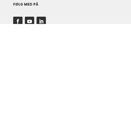
FØLG MED PÅ
ONLINE.HJERNESMART.DK
BRAINSMART.TODAY