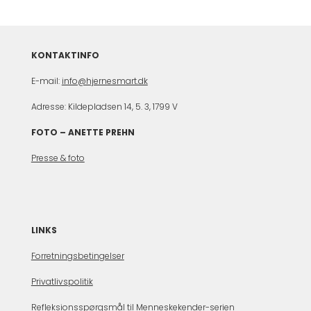
KONTAKTINFO
E-mail:
info@hjernesmart.dk
Adresse: Kildepladsen 14, 5. 3, 1799 V
FOTO – ANETTE PREHN
Presse & foto
LINKS
Forretningsbetingelser
Privatlivspolitik
Refleksionsspørgsmål til Menneskekender-serien