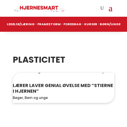
·
·
·
·
LEDELSE/LÆRING
FRAMESTORM
FOREDRAG
KURSER
BØRN/UNGE
PLASTICITET
LÆRER LAVER GENIAL ØVELSE MED “STIERNE
I HJERNEN”
Bøger
,
Børn og unge