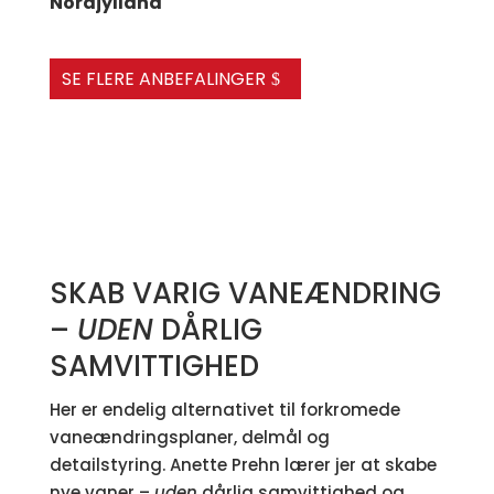
Nordjylland
SE FLERE ANBEFALINGER
SKAB VARIG VANEÆNDRING
–
UDEN
DÅRLIG
SAMVITTIGHED
Her er endelig alternativet til forkromede
vaneændringsplaner, delmål og
detailstyring. Anette Prehn lærer jer at skabe
nye vaner –
uden
dårlig samvittighed og