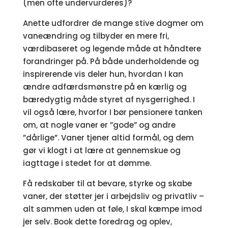
(men ofte undervurderes)?
Anette udfordrer de mange stive dogmer om
vaneændring og tilbyder en mere fri,
værdibaseret og legende måde at håndtere
forandringer på. På både underholdende og
inspirerende vis deler hun, hvordan I kan
ændre adfærdsmønstre på en kærlig og
bæredygtig måde styret af nysgerrighed. I
vil også lære, hvorfor I bør pensionere tanken
om, at nogle vaner er ”gode” og andre
”dårlige”. Vaner tjener altid formål, og dem
gør vi klogt i at lære at gennemskue og
iagttage i stedet for at dømme.
Få redskaber til at bevare, styrke og skabe
vaner, der støtter jer i arbejdsliv og privatliv –
alt sammen uden at føle, I skal kæmpe imod
jer selv. Book dette foredrag og oplev,