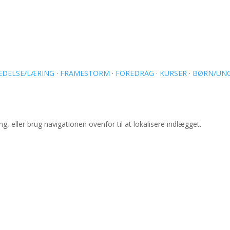
EDELSE/LÆRING
·
FRAMESTORM
·
FOREDRAG
·
KURSER
·
BØRN/UN
 eller brug navigationen ovenfor til at lokalisere indlægget.