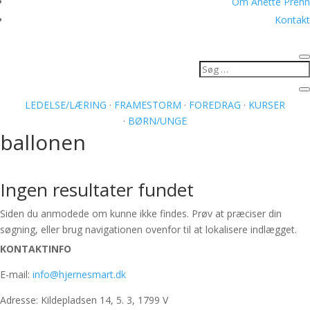
Om Anette Prehn
Kontakt
LEDELSE/LÆRING
·
FRAMESTORM
·
FOREDRAG
·
KURSER
·
BØRN/UNGE
ballonen
Ingen resultater fundet
Siden du anmodede om kunne ikke findes. Prøv at præciser din
søgning, eller brug navigationen ovenfor til at lokalisere indlægget.
KONTAKTINFO
E-mail:
info@hjernesmart.dk
Adresse: Kildepladsen 14, 5. 3, 1799 V