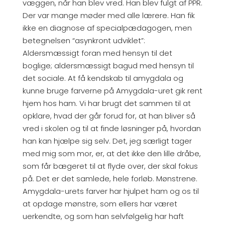
væggen, når han blev vred. Han blev fulgt af PPR.
Der var mange møder med alle lærere. Han fik
ikke en diagnose af specialpædagogen, men
betegnelsen “asynkront udviklet”:
Aldersmæssigt foran med hensyn til det
boglige; aldersmæssigt bagud med hensyn til
det sociale. At få kendskab til amygdala og
kunne bruge farverne på Amygdala-uret gik rent
hjem hos ham. Vi har brugt det sammen til at
opklare, hvad der går forud for, at han bliver så
vred i skolen og til at finde løsninger på, hvordan
han kan hjælpe sig selv. Det, jeg særligt tager
med mig som mor, er, at det ikke den lille dråbe,
som får bægeret til at flyde over, der skal fokus
på. Det er det samlede, hele forløb. Mønstrene.
Amygdala-urets farver har hjulpet ham og os til
at opdage mønstre, som ellers har været
uerkendte, og som han selvfølgelig har haft