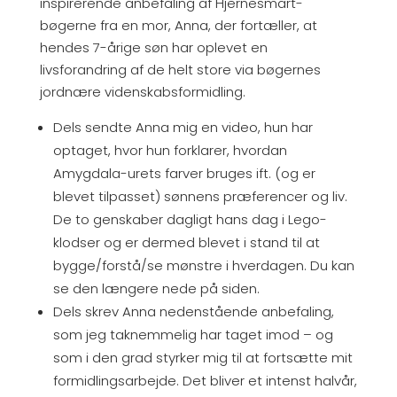
inspirerende anbefaling af Hjernesmart-
bøgerne fra en mor, Anna, der fortæller, at
hendes 7-årige søn har oplevet en
livsforandring af de helt store via bøgernes
jordnære videnskabsformidling.
Dels sendte Anna mig en video, hun har
optaget, hvor hun forklarer, hvordan
Amygdala-urets farver bruges ift. (og er
blevet tilpasset) sønnens præferencer og liv.
De to genskaber dagligt hans dag i Lego-
klodser og er dermed blevet i stand til at
bygge/forstå/se mønstre i hverdagen. Du kan
se den længere nede på siden.
Dels skrev Anna nedenstående anbefaling,
som jeg taknemmelig har taget imod – og
som i den grad styrker mig til at fortsætte mit
formidlingsarbejde. Det bliver et intenst halvår,