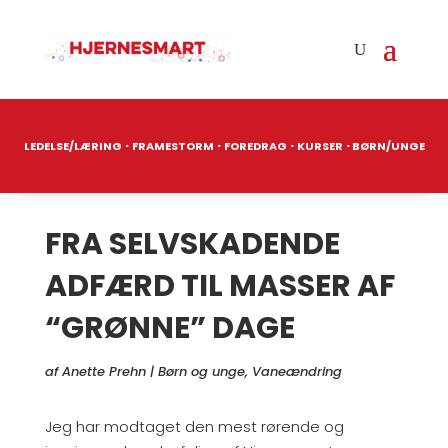
·
·
·
·
LEDELSE/LÆRING
FRAMESTORM
FOREDRAG
KURSER
BØRN/UNGE
FRA SELVSKADENDE
ADFÆRD TIL MASSER AF
“GRØNNE” DAGE
af
Anette Prehn
|
Børn og unge
,
Vaneændring
Jeg har modtaget den mest rørende og