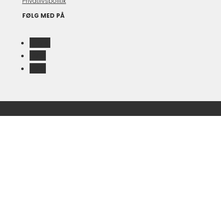
Privatlivspolitik
FØLG MED PÅ
Følg
Følg
Følg
ONLINE.HJERNESMART.DK
BRAINSMART.TODAY
ANETTEPREHN.DK