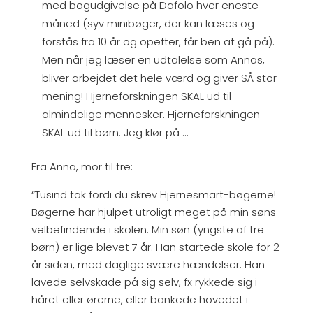
med bogudgivelse på Dafolo hver eneste
måned (syv minibøger, der kan læses og
forstås fra 10 år og opefter, får ben at gå på).
Men når jeg læser en udtalelse som Annas,
bliver arbejdet det hele værd og giver SÅ stor
mening! Hjerneforskningen SKAL ud til
almindelige mennesker. Hjerneforskningen
SKAL ud til børn. Jeg klør på …
Fra Anna, mor til tre:
“Tusind tak fordi du skrev Hjernesmart-bøgerne!
Bøgerne har hjulpet utroligt meget på min søns
velbefindende i skolen. Min søn (yngste af tre
børn) er lige blevet 7 år. Han startede skole for 2
år siden, med daglige svære hændelser. Han
lavede selvskade på sig selv, fx rykkede sig i
håret eller ørerne, eller bankede hovedet i