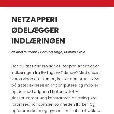
NETZAPPERI
ØDELÆGGER
INDLÆRINGEN
af
Anette Prehn
|
Børn og unge
,
Mobilfri skole
Har du læst min kronik
Net-zapperi ødelægger
indlæringen
fra Berlingske Tidende? Med afsæt i
vores viden om hjernen, kaster den et kritisk lys
på tilstedeværelsen af computere og mobiler –
og dermed adgang til internettet – i
klasserummet. Jeg konstaterer, at læring ikke
forankres, når opmærksomheden flakker. Og
opfordrer skoler og gymnasier til at sætte klare