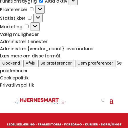
Funktionsdygtig
Altid aktiv
Præferencer
Præferencer
Statistikker
Statistikker
Marketing
Marketing
Vælg muligheder
Administrer tjenester
Administrer {vendor_count} leverandører
Læs mere om disse formål
Se
Godkend
Afvis
Se præferencer
Gem præferencer
præferencer
Cookiepolitik
Privatlivspolitik
·
·
·
·
LEDELSE/LÆRING
FRAMESTORM
FOREDRAG
KURSER
BØRN/UNGE