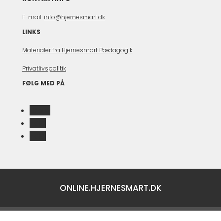
E-mail:
info@hjernesmart.dk
LINKS
Materialer fra Hjernesmart Pædagogik
Privatlivspolitik
FØLG MED PÅ
Følg
Følg
Følg
ONLINE.HJERNESMART.DK