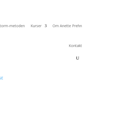
torm-metoden
Kurser
Om Anette Prehn
Kontakt
GE