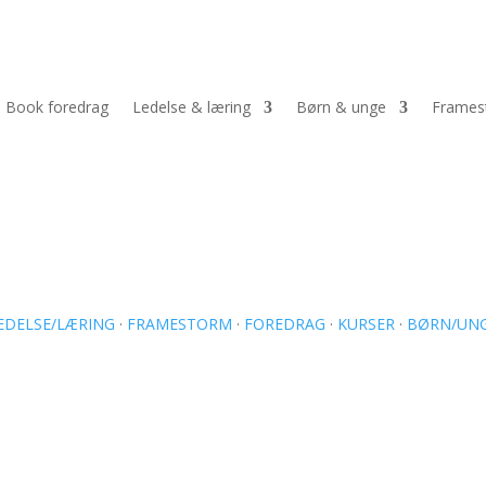
Book foredrag
Ledelse & læring
Børn & unge
Frames
EDELSE/LÆRING
·
FRAMESTORM
·
FOREDRAG
·
KURSER
·
BØRN/UN