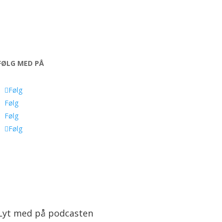
FØLG MED PÅ
Følg
Følg
Følg
Følg
Lyt med på podcasten