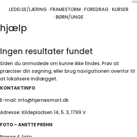
LEDELSE/LÆRING
·
FRAMESTORM
·
FOREDRAG
·
KURSER
·
BØRN/UNGE
hjælp
Ingen resultater fundet
Siden du anmodede om kunne ikke findes. Prøv at
præciser din søgning, eller brug navigationen ovenfor til
at lokalisere indlægget.
KONTAKTINFO
E-mail:
info@hjernesmart.dk
Adresse: Kildepladsen 14, 5. 3, 1799 V
FOTO – ANETTE PREHN
Presse & foto