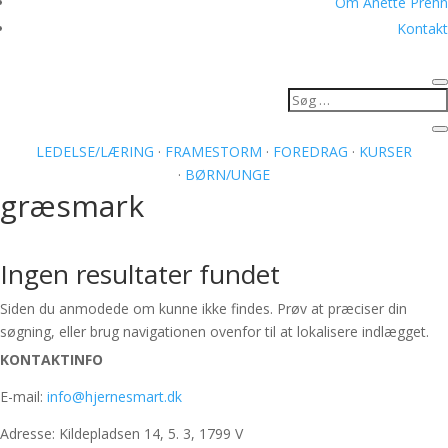
Om Anette Prehn
Kontakt
LEDELSE/LÆRING
·
FRAMESTORM
·
FOREDRAG
·
KURSER
·
BØRN/UNGE
græsmark
Ingen resultater fundet
Siden du anmodede om kunne ikke findes. Prøv at præciser din
søgning, eller brug navigationen ovenfor til at lokalisere indlægget.
KONTAKTINFO
E-mail:
info@hjernesmart.dk
Adresse: Kildepladsen 14, 5. 3, 1799 V