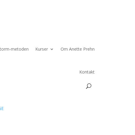
torm-metoden
Kurser
Om Anette Prehn
Kontakt
GE