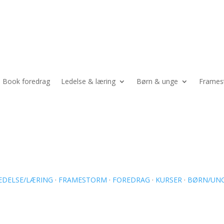
Book foredrag
Ledelse & læring
Børn & unge
Frames
EDELSE/LÆRING
·
FRAMESTORM
·
FOREDRAG
·
KURSER
·
BØRN/UN