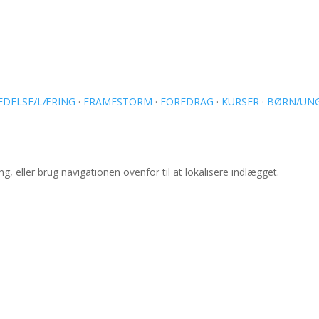
EDELSE/LÆRING
·
FRAMESTORM
·
FOREDRAG
·
KURSER
·
BØRN/UN
 eller brug navigationen ovenfor til at lokalisere indlægget.