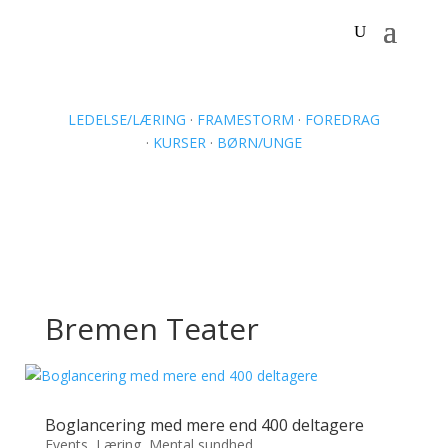
LEDELSE/LÆRING
·
FRAMESTORM
·
FOREDRAG
·
KURSER
·
BØRN/UNGE
Bremen Teater
Boglancering med mere end 400 deltagere
Events
,
Læring
,
Mental sundhed